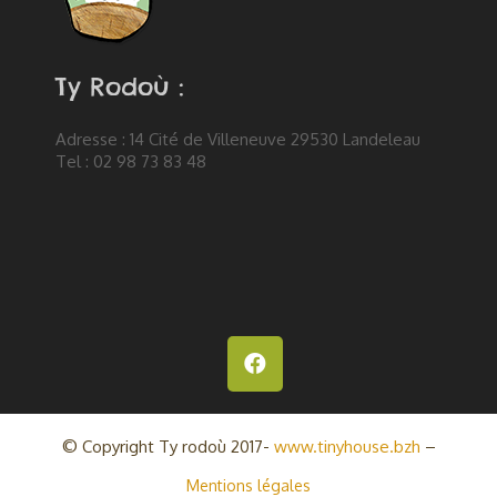
Ty Rodoù :
Adresse : 14 Cité de Villeneuve 29530 Landeleau
Tel : 02 98 73 83 48
© Copyright Ty rodoù 2017-
www.tinyhouse.bzh
–
Mentions légales